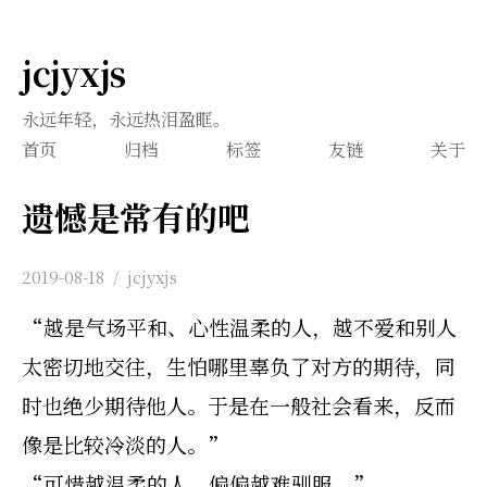
jcjyxjs
永远年轻，永远热泪盈眶。
首页
归档
标签
友链
关于
遗憾是常有的吧
2019-08-18
/
jcjyxjs
“越是气场平和、心性温柔的人，越不爱和别人
太密切地交往，生怕哪里辜负了对方的期待，同
时也绝少期待他人。于是在一般社会看来，反而
像是比较冷淡的人。”
“可惜越温柔的人，偏偏越难驯服。”