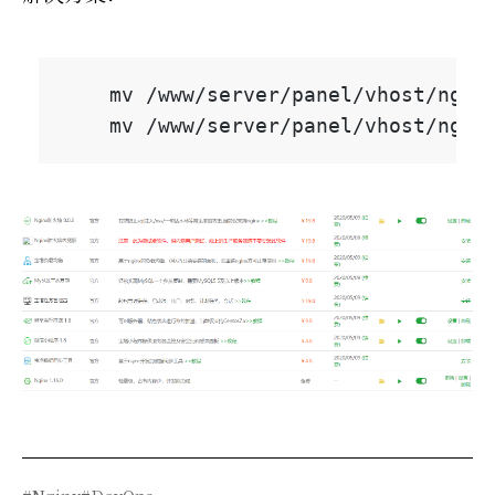
    mv /www/server/panel/vhost/nginx